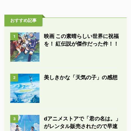
おすすめ記事
映画 この素晴らしい世界に祝福
1
を！ 紅伝説が傑作だった件！！
美しきかな「天気の子」の感想
2
dアニメストアで「君の名は。」
3
がレンタル販売されたので早速